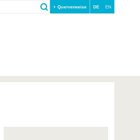
Querverweise
DE
EN
Schließen
Transfer
Unileben
e
Akademische Fachkräfte
Unsere Werte
Wirtschafts- und
Familie & Dual Career
Forschungskooperationen
Sport & Gesundheit
Gründen an der BTU
BTU & Region erleben
Innovative Transferprojekte
Lernen Sie uns kennen