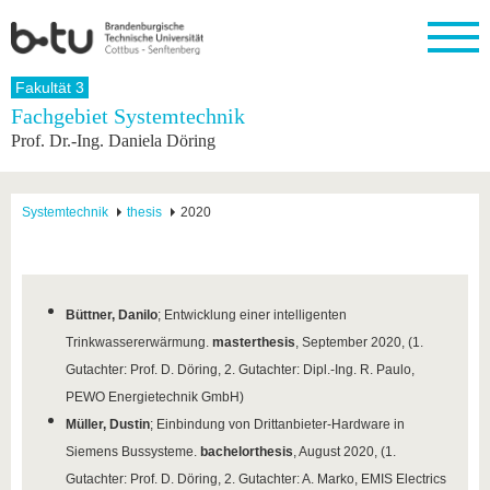
Startseite
Fakultät 3
Schließen
Fachgebiet Systemtechnik
Prof. Dr.-Ing. Daniela Döring
Universität
Forschung
Studium
International
Weiterbildung
Transfer
Unileben
Die BTU
Aktuelle
Studienangebot
Internationales
Weiterbildungsangebote
Akademische
Unsere
Forschung
Profil
Fachkräfte
Werte
Struktur
Vor dem
Wissenschaftliche
Systemtechnik
thesis
2020
Forschungsprofil
Studium
Aus dem
Weiterbildung
Wirtschafts-
Familie &
Karriere
Ausland
und
Dual
&
Förderung
Im
Kontakt
an die
Forschungskooperati
Career
Engagement
Studium
BTU
Wissenschaftlicher
Gründen
Sport &
Partnerschaften
Nachwuchs
Nach
Büttner, Danilo
; Entwicklung einer intelligenten
Mit der
an der
Gesundhei
&
dem
Trinkwassererwärmung.
masterthesis
, September 2020, (1.
BTU ins
BTU
Strukturwandel
Studium
BTU &
Ausland
Gutachter: Prof. D. Döring, 2. Gutachter: Dipl.-Ing. R. Paulo,
Innovative
Region
PEWO Energietechnik GmbH)
Für
Transferprojekte
erleben
internationale
Müller, Dustin
; Einbindung von Drittanbieter-Hardware in
Lernen
Studierende
Sie uns
Siemens Bussysteme.
bachelorthesis
, August 2020, (1.
Kontakt
kennen
Gutachter: Prof. D. Döring, 2. Gutachter: A. Marko, EMIS Electrics