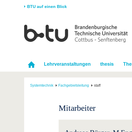
BTU auf einen Blick
Startseite
Universität
Forschung
Stud
Die BTU
Aktuelle Forschung
Stud
Struktur
Forschungsprofil
Vor 
Karriere & Engagement
Förderung
Im S
Lehrveranstaltungen
thesis
Th
Partnerschaften &
Wissenschaftlicher
Nach
Strukturwandel
Nachwuchs
Systemtechnik
Fachgebietsleitung
staff
Mitarbeiter