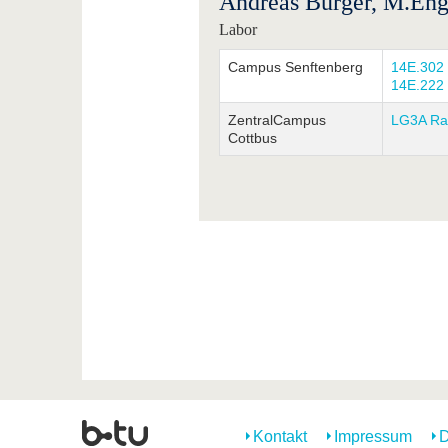
Andreas Bürger, M.Eng
Labor
Campus Senftenberg
14E.302
14E.222
ZentralCampus
LG3A Ra
Cottbus
Kontakt
Impressum
D