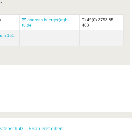
.
/
andreas.buerger(at)b-
T+49(0) 3753 85
tu.de
463
um 151
atenschutz
Barrierefreiheit