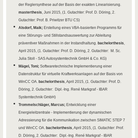
der Reglersynthese auf der Basis der exakten Linearisierung.
masterthesis
, Juni 2015, (1. Gutachter: Prof. D. Döring, 2.
Gutachter: Prof. B. Priwitzer BTU CS)
Alsdorf, Maik;
Erstellung eines VBA-basierten Programms für
eine Störungs- und Stillstandsauswertung zur Ableitung
präventiver Maßnahmen in der Instandhaltung.
bachelorthesis
,
April 2015, (1. Gutachter: Prof. D. Döring, 2. Gutachter: M. Sc.
Julia Stoll - SAS Autosystemtechnik GmbH & Co. KG)
Mägel, Toni;
Softwaretechnische Implementierung einer
Datenstruktur für virtuelle Kraftwerksanlagen auf der Basis von
WinCC OA.
bachelorthesis
, April 2015, (1. Gutachter: Prof. D.
Döring, 2. Gutachter: Dipl.-Ing. René Markgraf - IBAR
Systemtechnik GmbH)
Trommelschläger, Marcus;
Entwicklung einer
Energieleitzentrale - Implementierung der dynamischen
Adressierung für die Kommunikation zwischen SIMATIC STEP 7
und WinCC OA.
bachelorthesis
, April 2015, (1. Gutachter: Prof.
D. Döring, 2. Gutachter: Dipl.-Ing. René Markgraf - IBAR