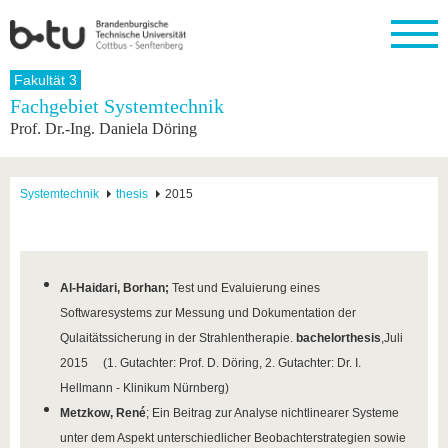
Startseite
Fakultät 3
Schließen
Fachgebiet Systemtechnik
Prof. Dr.-Ing. Daniela Döring
Universität
Forschung
Studium
International
Weiterbildung
Transfer
Unileben
Die BTU
Aktuelle
Studienangebot
Internationales
Weiterbildungsangebote
Akademische
Unsere
Forschung
Profil
Fachkräfte
Werte
Struktur
Vor dem
Wissenschaftliche
Systemtechnik
thesis
2015
Forschungsprofil
Studium
Aus dem
Weiterbildung
Wirtschafts-
Familie &
Karriere
Ausland
und
Dual
&
Förderung
Im
Kontakt
an die
Forschungskooperati
Career
Engagement
Studium
BTU
Wissenschaftlicher
Gründen
Sport &
Partnerschaften
Nachwuchs
Nach
Al-Haidari, Borhan;
Test und Evaluierung eines
Mit der
an der
Gesundhei
&
dem
Softwaresystems zur Messung und Dokumentation der
BTU ins
BTU
Strukturwandel
Studium
BTU &
Ausland
Qulaitätssicherung in der Strahlentherapie.
bachelorthesis
,
Juli
Innovative
Region
2015
(1. Gutachter: Prof. D. Döring, 2. Gutachter: Dr. I.
Für
Transferprojekte
erleben
internationale
Hellmann - Klinikum Nürnberg)
Lernen
Studierende
Sie uns
Metzkow, René
; Ein Beitrag zur Analyse nichtlinearer Systeme
Kontakt
kennen
unter dem Aspekt unterschiedlicher Beobachterstrategien sowie