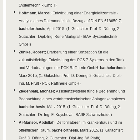
Systemtechnik GmbH)
Hoffmann, Marcel;
Entwicklung einer Energieleitzentrale -
Analyse eines Datenmodells in Bezug auf DIN EN 618650-7.
bachelorthesis
, April 2015, (1. Gutachter: Prof. D. Döring, 2.
Gutachter: Dipl.-Ing. René Markgraf - IBAR Systemtechnik
GmbH)
Zühlke, Robert;
Erarbeitung einer Konzeption für die
zukunftsträchtige Entwicklung des PCS 7-Systems in den Tank-
und Verladeanlagen der PCK Raffinerie GmbH.
bachelorthesis
,
März 2015, (1. Gutachter: Prof. D. Döring, 2. Gutachter: Dipl.-
Ing. M. Pruß - PCK Raffinerie GmbH)
Ziegenbalg, Michael;
Assistenzsysteme für die Bedienung und
Beobachtung eines verfahrenstechnischen Anlagenkomplexes.
bachelorthesis
, März 2015, (1. Gutachter: Prof. D. Döring, 2.
Gutachter: Dr.-Ing. E. Koycheva - BASF Schwarzheide)
Al-Mansor, Abdullah;
Defibrillatoren im Krankenhaus und im
öffentlichen Raum.
bachelorthesis
, März 2015, (1. Gutachter:
Prof. D. Döring, 2. Gutachter: Dipl.-Ing. W. Plath)