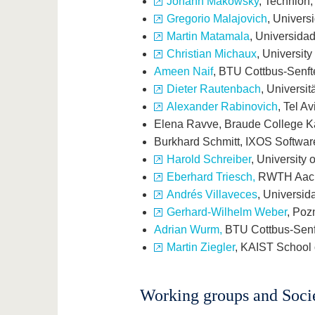
Johann Makowsky
, Technion, 
Gregorio Malajovich
, Univers
Martin Matamala
, Universidad
Christian Michaux
, Universit
Ameen Naif
, BTU Cottbus-Senf
Dieter Rautenbach
, Universi
Alexander Rabinovich
, Tel Av
Elena Ravve, Braude College Kar
Burkhard Schmitt, IXOS Softwa
Harold Schreiber
, University
Eberhard Triesch,
RWTH Aach
Andrés Villaveces
, Universi
Gerhard-Wilhelm Weber
, Poz
Adrian Wurm,
BTU Cottbus-Sen
Martin Ziegler
, KAIST School
Working groups and Socie