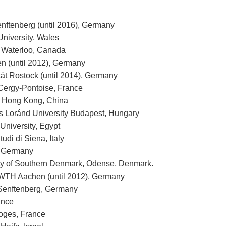
nftenberg (until 2016), Germany
niversity, Wales
of Waterloo, Canada
 (until 2012), Germany
ität Rostock (until 2014), Germany
 Cergy-Pontoise, France
ty Hong Kong, China
ös Loránd University Budapest, Hungary
University, Egypt
tudi di Siena, Italy
 Germany
sity of Southern Denmark, Odense, Denmark.
WTH Aachen (until 2012), Germany
Senftenberg, Germany
ance
moges, France