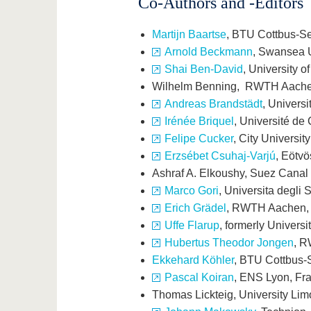
Co-Authors and -Editors
Martijn Baartse
, BTU Cottbus-Se
Arnold Beckmann
, Swansea U
Shai Ben-David
, University 
Wilhelm Benning, RWTH Aachen
Andreas Brandstädt
, Univers
Irénée Briquel
, Université de
Felipe Cucker
, City Universi
Erzsébet Csuhaj-Varjú
, Eötv
Ashraf A. Elkoushy, Suez Canal 
Marco Gori
, Universita degli S
Erich Grädel
, RWTH Aachen,
Uffe Flarup
, formerly Univer
Hubertus Theodor Jongen
, R
Ekkehard Köhler
, BTU Cottbus-
Pascal Koiran
, ENS Lyon, Fr
Thomas Lickteig, University Li