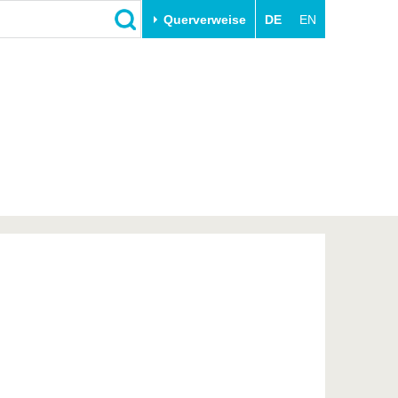
Querverweise
DE
EN
Schließen
Transfer
Unileben
e
Akademische Fachkräfte
Unsere Werte
Wirtschafts- und
Familie & Dual Career
Forschungskooperationen
Sport & Gesundheit
Gründen an der BTU
BTU & Region erleben
Innovative Transferprojekte
Lernen Sie uns kennen