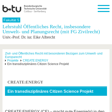
Startseite
Fakultät 5
Schließen
Lehrstuhl Öffentliches Recht, insbesondere
Umwelt- und Planungsrecht (mit FG Zivilrecht)
Universität
Forschung
Studium
International
Weiterbildung
Transfer
Unileben
Univ.-Prof. Dr. iur. Eike Albrecht
Die BTU
Aktuelle
Studienangebot
Internationales
Weiterbildungsangebote
Akademische
Unsere
Forschung
Profil
Fachkräfte
Werte
Struktur
Vor dem
Wissenschaftliche
Forschungsprofil
Studium
Aus dem
Weiterbildung
Wirtschafts-
Familie &
Zivil- und Öffentliches Recht mit besonderen Bezügen zum Umwelt- und
Karriere
Europarecht
Ausland
und
Dual
&
Förderung
Im
Kontakt
Projekte
CREATE:ENERGY
an die
Forschungskooperati
Career
Ein transdisziplinäres Citizen Science Projekt
Engagement
Studium
BTU
Wissenschaftlicher
Gründen
Sport &
Partnerschaften
Nachwuchs
Nach
Mit der
an der
Gesundhei
&
dem
BTU ins
BTU
Strukturwandel
Studium
BTU &
CREATE:ENERGY
Ausland
Innovative
Region
Für
Transferprojekte
erleben
Ein transdisziplinäres Citizen Science Projekt
internationale
Lernen
Studierende
Sie uns
Kontakt
kennen
CREATE:ENERGY (CE) – macht gute Energie(n) in den