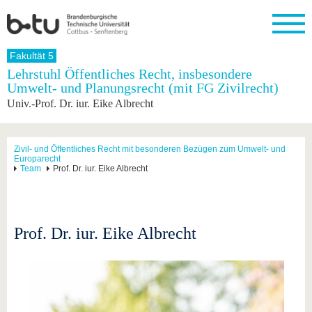
Startseite
Fakultät 5
Schließen
Lehrstuhl Öffentliches Recht, insbesondere
Umwelt- und Planungsrecht (mit FG Zivilrecht)
Universität
Forschung
Studium
International
Weiterbildung
Transfer
Unileben
Univ.-Prof. Dr. iur. Eike Albrecht
Die BTU
Aktuelle
Studienangebot
Internationales
Weiterbildungsangebote
Akademische
Unsere
Forschung
Profil
Fachkräfte
Werte
Struktur
Vor dem
Wissenschaftliche
Forschungsprofil
Studium
Aus dem
Weiterbildung
Wirtschafts-
Familie &
Zivil- und Öffentliches Recht mit besonderen Bezügen zum Umwelt- und
Karriere
Europarecht
Ausland
und
Dual
&
Förderung
Im
Kontakt
Team
Prof. Dr. iur. Eike Albrecht
an die
Forschungskooperati
Career
Engagement
Studium
BTU
Wissenschaftlicher
Gründen
Sport &
Partnerschaften
Nachwuchs
Nach
Mit der
an der
Gesundhei
&
dem
BTU ins
BTU
Strukturwandel
Studium
BTU &
Prof. Dr. iur. Eike Albrecht
Ausland
Innovative
Region
Für
Transferprojekte
erleben
internationale
Lernen
Studierende
Sie uns
Kontakt
kennen