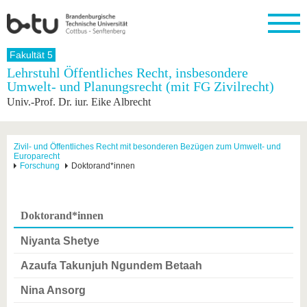
Startseite
Fakultät 5
Schließen
Lehrstuhl Öffentliches Recht, insbesondere
Umwelt- und Planungsrecht (mit FG Zivilrecht)
Universität
Forschung
Studium
International
Weiterbildung
Transfer
Unileben
Univ.-Prof. Dr. iur. Eike Albrecht
Die BTU
Aktuelle
Studienangebot
Internationales
Weiterbildungsangebote
Akademische
Unsere
Forschung
Profil
Fachkräfte
Werte
Struktur
Vor dem
Wissenschaftliche
Forschungsprofil
Studium
Aus dem
Weiterbildung
Wirtschafts-
Familie &
Zivil- und Öffentliches Recht mit besonderen Bezügen zum Umwelt- und
Karriere
Europarecht
Ausland
und
Dual
&
Förderung
Im
Kontakt
Forschung
Doktorand*innen
an die
Forschungskooperati
Career
Engagement
Studium
BTU
Wissenschaftlicher
Gründen
Sport &
Partnerschaften
Nachwuchs
Nach
Mit der
an der
Gesundhei
&
dem
Doktorand*innen
BTU ins
BTU
Strukturwandel
Studium
BTU &
Ausland
Innovative
Region
Niyanta Shetye
Für
Transferprojekte
erleben
internationale
Azaufa Takunjuh Ngundem Betaah
Lernen
Studierende
Sie uns
Nina Ansorg
Kontakt
kennen