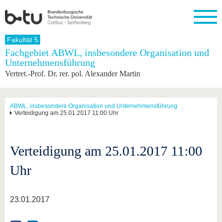
Startseite
Fakultät 5
Schließen
Fachgebiet ABWL, insbesondere Organisation und
Unternehmensführung
Universität
Forschung
Studium
International
Weiterbildung
Transfer
Unileben
Vertret.-Prof. Dr. rer. pol. Alexander Martin
Die BTU
Aktuelle
Studienangebot
Internationales
Weiterbildungsangebote
Akademische
Unsere
Forschung
Profil
Fachkräfte
Werte
Struktur
Vor dem
Wissenschaftliche
Forschungsprofil
Studium
Aus dem
Weiterbildung
Wirtschafts-
Familie &
ABWL, insbesondere Organisation und Unternehmensführung
Karriere
Verteidigung am 25.01.2017 11:00 Uhr
Ausland
und
Dual
&
Förderung
Im
Kontakt
an die
Forschungskooperati
Career
Engagement
Studium
BTU
Wissenschaftlicher
Gründen
Sport &
Partnerschaften
Nachwuchs
Nach
Verteidigung am 25.01.2017 11:00
Mit der
an der
Gesundhei
&
dem
BTU ins
BTU
Strukturwandel
Studium
BTU &
Ausland
Uhr
Innovative
Region
Für
Transferprojekte
erleben
internationale
Lernen
23.01.2017
Studierende
Sie uns
Kontakt
kennen