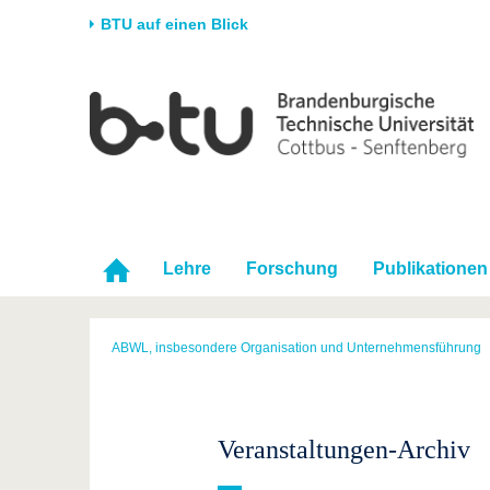
BTU auf einen Blick
Startseite
Universität
Forschung
Stud
Die BTU
Aktuelle Forschung
Stud
Struktur
Forschungsprofil
Vor 
Karriere & Engagement
Förderung
Im S
Partnerschaften &
Wissenschaftlicher
Nach
Lehre
Forschung
Publikationen
Strukturwandel
Nachwuchs
ABWL, insbesondere Organisation und Unternehmensführung
Veranstaltungen-Archiv