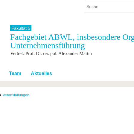
Fakultät 5
Fachgebiet ABWL, insbesondere Org
ium
International
Weiterbildung
Unternehmensführung
ienangebot
Internationales Profil
Weiterbildungsangebot
Vertret.-Prof. Dr. rer. pol. Alexander Martin
dem Studium
Aus dem Ausland an die BTU
Wissenschaftliche
Weiterbildung
tudium
Mit der BTU ins Ausland
Kontakt
 dem Studium
Für internationale
Team
Aktuelles
Studierende
Kontakt
Veranstaltungen