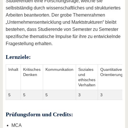
Studierenden eine Forschungsfrage, welche sie
selbstständig durch wissenschaftliches und strukturiertes
Arbeiten beantworten. Der grobe Themenrahmen
„Unternehmensentwicklung und Marktstrukturen“ bleibt
bestehen, dass Studierende von Semester zu Semester
spezifische thematische Impulse für ihre zu entwickelnde
Fragestellung erhalten.
Lernziele:
Inhalt
Kritisches
Kommunikation
Soziales
Quantitative
Denken
und
Orientierung
ethisches
Verhalten
5
5
5
3
3
Prüfungsform und Credits:
MCA