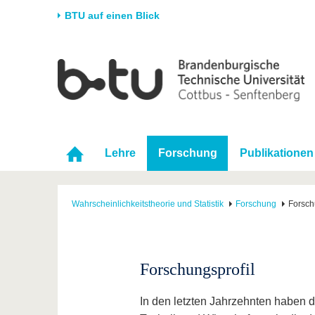
BTU auf einen Blick
Startseite
Universität
Forschung
Stud
Die BTU
Aktuelle Forschung
Stud
Struktur
Forschungsprofil
Vor 
Karriere & Engagement
Förderung
Im S
Lehre
Forschung
Publikationen
Partnerschaften &
Wissenschaftlicher
Nach
Strukturwandel
Nachwuchs
Wahrscheinlichkeitstheorie und Statistik
Forschung
Forsch
Forschungsprofil
In den letzten Jahrzehnten haben 