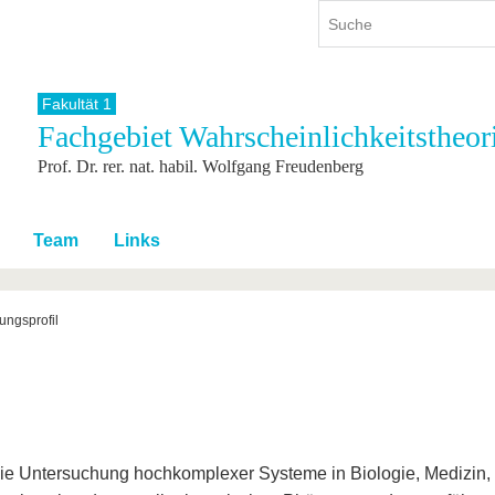
Fakultät 1
Fachgebiet Wahrscheinlichkeitstheori
ium
International
Weiterbildung
Prof. Dr. rer. nat. habil. Wolfgang Freudenberg
ienangebot
Internationales Profil
Weiterbildungsangebot
dem Studium
Aus dem Ausland an die BTU
Wissenschaftliche
Weiterbildung
tudium
Mit der BTU ins Ausland
Team
Links
Kontakt
 dem Studium
Für internationale
Studierende
Kontakt
ungsprofil
die Untersuchung hochkomplexer Systeme in Biologie, Medizin,