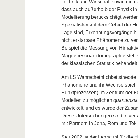
Technik und Wirtschaft sowie die
dass auch außerhalb der Physik i
Modellierung berücksichtigt werden
Spezialisten auf dem Gebiet der H
Lage sind, Erkennungsvorgänge hin
nicht erklärbare Phänomene zu ve
Beispiel die Messung von Hirnakt
Magnetresonanztomographie stelle
der klassischen Statistik behande
Am LS Wahrscheinlichkeitstheorie 
Phänomene und ihr Wechselspiel m
Punktprozessen) im Zentrum der Fo
Modellen zu möglichen
quantensta
entwickelt, und es wurde der Zu
Diese Untersuchungen sind in vers
mit Partnern in Jena, Rom und Tok
Seit 2002 ist der Lehrstuhl für di