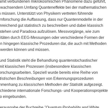
 damit verbundenen mikrokosmischen Phänomene dazu geführt,
n wachsendem Umfang Quanteneffekte bei der mathematischen
 müssen. Unterstützt von Physikern vertreten führende
irnforschung die Auffassung, dass nur Quantenmodelle in der
reichend gut statistisch zu beschreiben und dabei klassisch
rstehen und Paradoxa aufzulösen. Messvorgänge, wie zum
ivitäten durch EEG-Messungen oder verschiedene Formen der
n hingegen klassische Prozeduren dar, die auch mit Methoden
lt werden können und müssen.
und Statistik steht die Behandlung quantenstochastischer
it klassischen Prozessen (insbesondere klassischen
rschungsarbeiten. Speziell wurde bereits eine Reihe von
tistischen Beschreibungen
von Erkennungsprozeduren
sammenhang zu
klassischen Methoden der Statistik
aufgezeigt.
chiedene internationale Forschungs- und Kooperationsprojekte
io eingebunden.
e Herausgabe der Buchreihe
"Quantum Probability and White