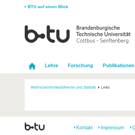
BTU auf einen Blick
Startseite
Universität
Forschung
Stud
Die BTU
Aktuelle Forschung
Stud
Struktur
Forschungsprofil
Vor 
Karriere & Engagement
Förderung
Im S
Lehre
Forschung
Publikationen
Partnerschaften &
Wissenschaftlicher
Nach
Strukturwandel
Nachwuchs
Wahrscheinlichkeitstheorie und Statistik
Links
Kontakt
Impressum
D