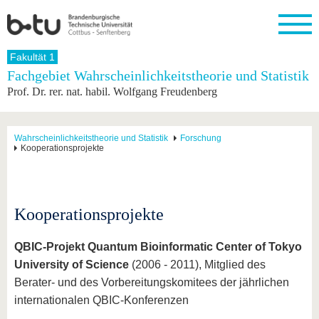
Startseite
Fakultät 1
Schließen
Fachgebiet Wahrscheinlichkeitstheorie und Statistik
Prof. Dr. rer. nat. habil. Wolfgang Freudenberg
Universität
Forschung
Studium
International
Weiterbildung
Transfer
Unileben
Die BTU
Aktuelle
Studienangebot
Internationales
Weiterbildungsangebote
Akademische
Unsere
Forschung
Profil
Fachkräfte
Werte
Struktur
Vor dem
Wissenschaftliche
Wahrscheinlichkeitstheorie und Statistik
Forschung
Kooperationsprojekte
Forschungsprofil
Studium
Aus dem
Weiterbildung
Wirtschafts-
Familie &
Karriere
Ausland
und
Dual
&
Förderung
Im
Kontakt
an die
Forschungskooperati
Career
Engagement
Studium
BTU
Wissenschaftlicher
Gründen
Sport &
Partnerschaften
Nachwuchs
Nach
Kooperationsprojekte
Mit der
an der
Gesundhei
&
dem
BTU ins
BTU
Strukturwandel
Studium
BTU &
Ausland
Innovative
Region
QBIC-Projekt Quantum Bioinformatic Center of Tokyo
Für
Transferprojekte
erleben
University of Science
(2006 - 2011), Mitglied des
internationale
Lernen
Berater- und des Vorbereitungskomitees der jährlichen
Studierende
Sie uns
internationalen QBIC-Konferenzen
Kontakt
kennen