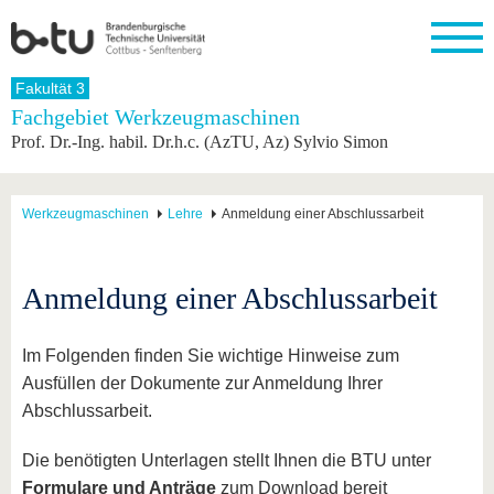
Startseite
Fakultät 3
Schließen
Fachgebiet Werkzeugmaschinen
Prof. Dr.-Ing. habil. Dr.h.c. (AzTU, Az) Sylvio Simon
Universität
Forschung
Studium
International
Weiterbildung
Transfer
Unileben
Die BTU
Aktuelle
Studienangebot
Internationales
Weiterbildungsangebote
Akademische
Unsere
Forschung
Profil
Fachkräfte
Werte
Struktur
Vor dem
Wissenschaftliche
Werkzeugmaschinen
Lehre
Anmeldung einer Abschlussarbeit
Forschungsprofil
Studium
Aus dem
Weiterbildung
Wirtschafts-
Familie &
Karriere
Ausland
und
Dual
&
Förderung
Im
Kontakt
an die
Forschungskooperati
Career
Engagement
Studium
Anmeldung einer Abschlussarbeit
BTU
Wissenschaftlicher
Gründen
Sport &
Partnerschaften
Nachwuchs
Nach
Mit der
an der
Gesundhei
&
dem
BTU ins
BTU
Im Folgenden finden Sie wichtige Hinweise zum
Strukturwandel
Studium
BTU &
Ausland
Innovative
Region
Ausfüllen der Dokumente zur Anmeldung Ihrer
Für
Transferprojekte
erleben
Abschlussarbeit.
internationale
Lernen
Studierende
Sie uns
Die benötigten Unterlagen stellt Ihnen die BTU unter
Kontakt
kennen
Formulare und Anträge
zum Download bereit