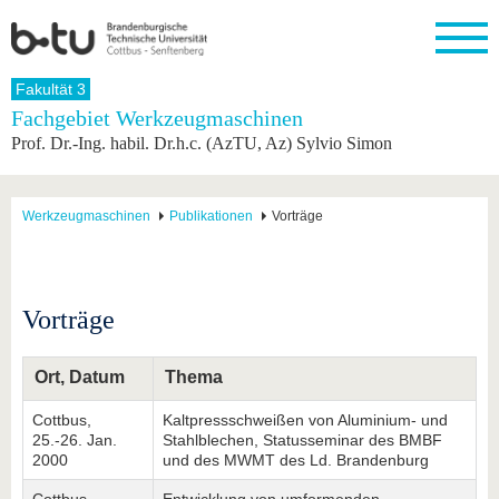
Startseite
Fakultät 3
Schließen
Fachgebiet Werkzeugmaschinen
Prof. Dr.-Ing. habil. Dr.h.c. (AzTU, Az) Sylvio Simon
Universität
Forschung
Studium
International
Weiterbildung
Transfer
Unileben
Die BTU
Aktuelle
Studienangebot
Internationales
Weiterbildungsangebote
Akademische
Unsere
Forschung
Profil
Fachkräfte
Werte
Struktur
Vor dem
Wissenschaftliche
Werkzeugmaschinen
Publikationen
Vorträge
Forschungsprofil
Studium
Aus dem
Weiterbildung
Wirtschafts-
Familie &
Karriere
Ausland
und
Dual
&
Förderung
Im
Kontakt
an die
Forschungskooperati
Career
Engagement
Studium
BTU
Wissenschaftlicher
Gründen
Sport &
Vorträge
Partnerschaften
Nachwuchs
Nach
Mit der
an der
Gesundhei
&
dem
BTU ins
BTU
Strukturwandel
Studium
BTU &
Ausland
Ort, Datum
Thema
Innovative
Region
Für
Transferprojekte
erleben
Cottbus,
Kaltpressschweißen von Aluminium- und
internationale
Lernen
25.-26. Jan.
Stahlblechen, Statusseminar des BMBF
Studierende
Sie uns
2000
und des MWMT des Ld. Brandenburg
Kontakt
kennen