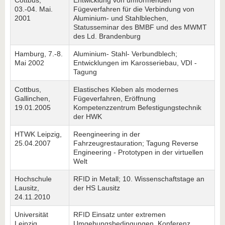
Cottbus,
Entwicklung von umformenden
03.-04. Mai.
Fügeverfahren für die Verbindung von
2001
Aluminium- und Stahlblechen,
Statusseminar des BMBF und des MWMT
des Ld. Brandenburg
Hamburg, 7.-8.
Aluminium- Stahl- Verbundblech;
Mai 2002
Entwicklungen im Karosseriebau, VDI -
Tagung
Cottbus,
Elastisches Kleben als modernes
Gallinchen,
Fügeverfahren, Eröffnung
19.01.2005
Kompetenzzentrum Befestigungstechnik
der HWK
HTWK Leipzig,
Reengineering in der
25.04.2007
Fahrzeugrestauration; Tagung Reverse
Engineering - Prototypen in der virtuellen
Welt
Hochschule
RFID in Metall; 10. Wissenschaftstage an
Lausitz,
der HS Lausitz
24.11.2010
Universität
RFID Einsatz unter extremen
Leipzig,
Umgebungsbedingungen, Konferenz