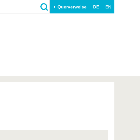
Querverweise
DE
EN
Schließen
Transfer
Unileben
e
Akademische Fachkräfte
Unsere Werte
Wirtschafts- und
Familie & Dual Career
Forschungskooperationen
Sport & Gesundheit
Gründen an der BTU
BTU & Region erleben
Innovative Transferprojekte
Lernen Sie uns kennen