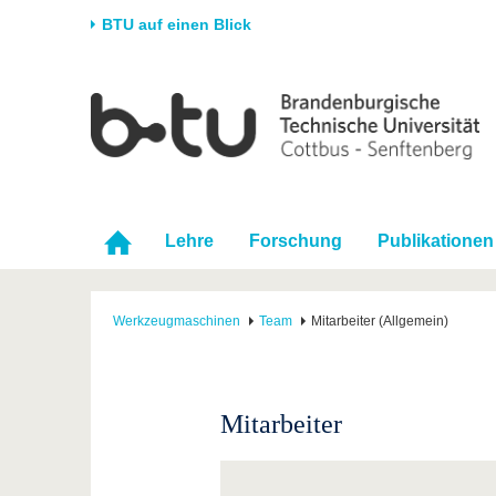
BTU auf einen Blick
Startseite
Universität
Forschung
Stud
Die BTU
Aktuelle Forschung
Stud
Struktur
Forschungsprofil
Vor 
Karriere & Engagement
Förderung
Im S
Lehre
Forschung
Publikationen
Partnerschaften &
Wissenschaftlicher
Nach
Strukturwandel
Nachwuchs
Werkzeugmaschinen
Team
Mitarbeiter (Allgemein)
Mitarbeiter