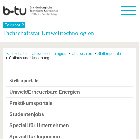
Startseite
Fakultät 2
Schließen
Fachschaftsrat Umwelttechnologien
Universität
Forschung
Studium
International
Weiterbildung
Transfer
Unileben
Die BTU
Aktuelle
Studienangebot
Internationales
Weiterbildungsangebote
Akademische
Unsere
Fachschaftsrat Umwelttechnologien
Übersichten
Stellenportale
Forschung
Profil
Fachkräfte
Werte
Cottbus und Umgebung
Struktur
Vor dem
Wissenschaftliche
Forschungsprofil
Studium
Aus dem
Weiterbildung
Wirtschafts-
Familie &
Karriere
Ausland
und
Dual
&
Förderung
Im
Kontakt
an die
Forschungskooperati
Career
Stellenportale
Engagement
Studium
BTU
Wissenschaftlicher
Gründen
Sport &
Partnerschaften
Nachwuchs
Nach
Umwelt/Erneuerbare Energien
Mit der
an der
Gesundhei
&
dem
BTU ins
BTU
Strukturwandel
Studium
BTU &
Praktikumsportale
Ausland
Innovative
Region
Für
Transferprojekte
erleben
Studentenjobs
internationale
Lernen
Studierende
Speziell für Unternehmen
Sie uns
Kontakt
kennen
Speziell für Ingenieure