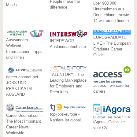
People make the
über 900.000
Minds
difference
Unternehmen aus
Deutschland - sowie
14 weiteren Ländern
EUROGRADUATE
Auswandern
INTERSWOP
LIVE - The European
Weltweit -
Auslandsaufenthalte
Graduate Career
Informationen, Tipps
Guide
und Hilfen
TALENTORY - The
career-contact.net -
Leading Marketplace
JOBS UND
access - we care for
for Emplovers and
PRAKTIKA IM
carrers
Recruiters
AUSLAND
top-jobs-europe -
Career-Journal.com -
Karriere ist global.
The Most Important
iAgora - Golbalize
Career News
your CV
Worldwide