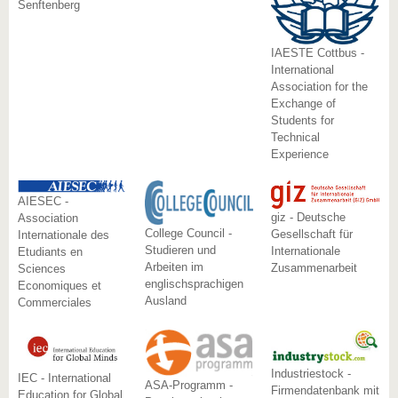
Senftenberg
IAESTE Cottbus -
International
Association for the
Exchange of
Students for
Technical
Experience
AIESEC -
giz - Deutsche
Association
College Council -
Gesellschaft für
Internationale des
Studieren und
Internationale
Etudiants en
Arbeiten im
Zusammenarbeit
Sciences
englischsprachigen
Economiques et
Ausland
Commerciales
Industriestock -
IEC - International
ASA-Programm -
Firmendatenbank mit
Education for Global