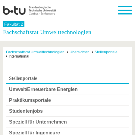
Startseite
Fakultät 2
Schließen
Fachschaftsrat Umwelttechnologien
Universität
Forschung
Studium
International
Weiterbildung
Transfer
Unileben
Die BTU
Aktuelle
Studienangebot
Internationales
Weiterbildungsangebote
Akademische
Unsere
Fachschaftsrat Umwelttechnologien
Übersichten
Stellenportale
Forschung
Profil
Fachkräfte
Werte
International
Struktur
Vor dem
Wissenschaftliche
Forschungsprofil
Studium
Aus dem
Weiterbildung
Wirtschafts-
Familie &
Karriere
Ausland
und
Dual
&
Förderung
Im
Kontakt
an die
Forschungskooperati
Career
Stellenportale
Engagement
Studium
BTU
Wissenschaftlicher
Gründen
Sport &
Partnerschaften
Nachwuchs
Nach
Umwelt/Erneuerbare Energien
Mit der
an der
Gesundhei
&
dem
BTU ins
BTU
Strukturwandel
Studium
BTU &
Praktikumsportale
Ausland
Innovative
Region
Für
Transferprojekte
erleben
Studentenjobs
internationale
Lernen
Studierende
Speziell für Unternehmen
Sie uns
Kontakt
kennen
Speziell für Ingenieure