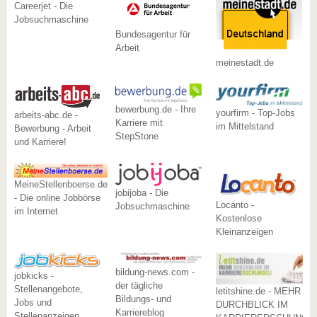
Careerjet - Die
Jobsuchmaschine
Bundesagentur für
Arbeit
meinestadt.de
bewerbung.de - Ihre
yourfirm - Top-Jobs
arbeits-abc.de -
Karriere mit
im Mittelstand
Bewerbung - Arbeit
StepStone
und Karriere!
MeineStellenboerse.de
jobijoba - Die
- Die online Jobbörse
Locanto -
Jobsuchmaschine
im Internet
Kostenlose
Kleinanzeigen
bildung-news.com -
jobkicks -
der tägliche
Stellenangebote,
letitshine.de - MEHR
Bildungs- und
Jobs und
DURCHBLICK IM
Karriereblog
Stellenanzeigen