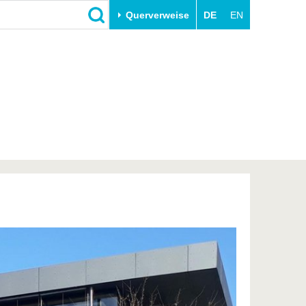
Querverweise
DE
EN
Schließen
Transfer
Unileben
e
Akademische Fachkräfte
Unsere Werte
Wirtschafts- und
Familie & Dual Career
Forschungskooperationen
Sport & Gesundheit
Gründen an der BTU
BTU & Region erleben
Innovative Transferprojekte
Lernen Sie uns kennen