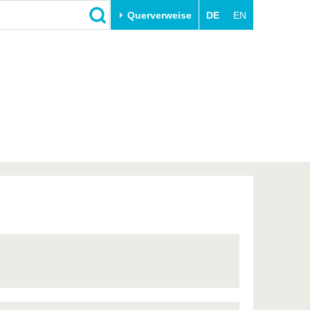
Querverweise
DE
EN
Schließen
Transfer
Unileben
e
Akademische Fachkräfte
Unsere Werte
Wirtschafts- und
Familie & Dual Career
Forschungskooperationen
Sport & Gesundheit
Gründen an der BTU
BTU & Region erleben
Innovative Transferprojekte
Lernen Sie uns kennen