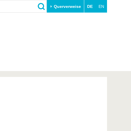
Querverweise
DE
EN
Schließen
Transfer
Unileben
e
Akademische Fachkräfte
Unsere Werte
Wirtschafts- und
Familie & Dual Career
Forschungskooperationen
Sport & Gesundheit
Gründen an der BTU
BTU & Region erleben
Innovative Transferprojekte
Lernen Sie uns kennen