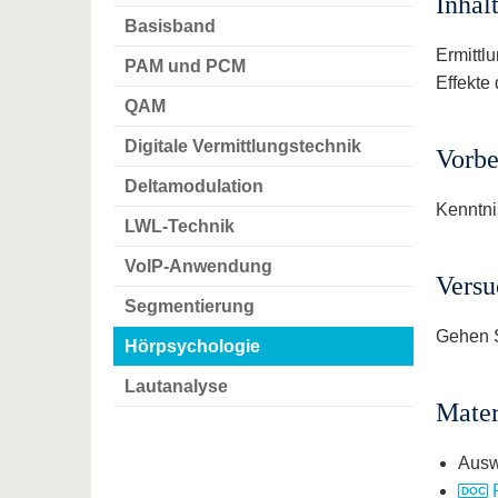
Inhal
Basisband
Ermittl
PAM und PCM
Effekte
QAM
Digitale Vermittlungstechnik
Vorbe
Deltamodulation
Kenntni
LWL-Technik
VoIP-Anwendung
Versu
Segmentierung
Gehen 
Hörpsychologie
Lautanalyse
Mater
Ausw