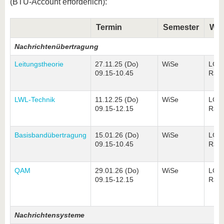
(BTU-Account erforderlich):
Termin
Semester
Wo
Nachrichtenübertragung
Leitungstheorie
27.11.25 (Do)
WiSe
LG3
09.15-10.45
Rau
LWL-Technik
11.12.25 (Do)
WiSe
LG3
09.15-12.15
Rau
Basisbandübertragung
15.01.26 (Do)
WiSe
LG3
09.15-10.45
Rau
QAM
29.01.26 (Do)
WiSe
LG3
09.15-12.15
Rau
Nachrichtensysteme