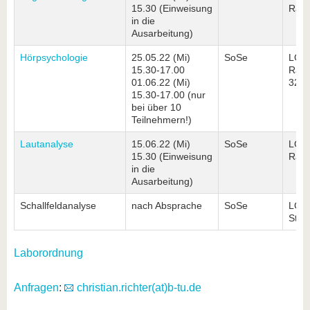
15.30 (Einweisung
Rau
in die
Ausarbeitung)
Hörpsychologie
25.05.22 (Mi)
SoSe
LG3
15.30-17.00
Rau
01.06.22 (Mi)
321/
15.30-17.00 (nur
bei über 10
Teilnehmern!)
Lautanalyse
15.06.22 (Mi)
SoSe
LG3
15.30 (Einweisung
Rau
in die
Ausarbeitung)
Schallfeldanalyse
nach Absprache
SoSe
LG3
Stud
Laborordnung
Anfragen
:
christian.richter(at)b-tu.de