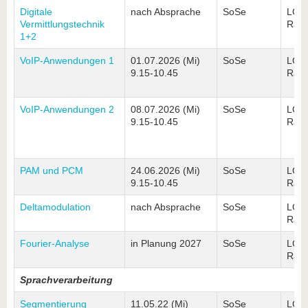
Digitale
nach Absprache
SoSe
LG3
Vermittlungstechnik
Rau
1+2
VoIP-Anwendungen 1
01.07.2026 (Mi)
SoSe
LG3
9.15-10.45
Rau
VoIP-Anwendungen 2
08.07.2026 (Mi)
SoSe
LG3
9.15-10.45
Rau
PAM und PCM
24.06.2026 (Mi)
SoSe
LG3
9.15-10.45
Rau
Deltamodulation
nach Absprache
SoSe
LG3
Rau
Fourier-Analyse
in Planung 2027
SoSe
LG3
Rau
Sprachverarbeitung
Segmentierung
11.05.22 (Mi)
SoSe
LG3