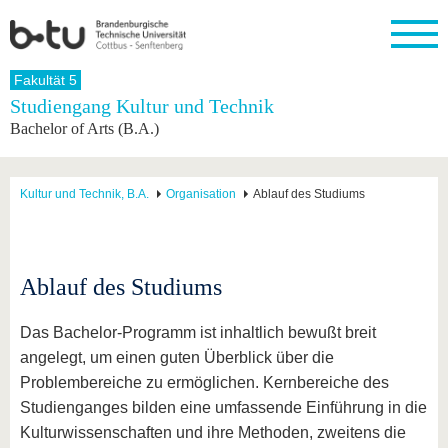
Startseite
Fakultät 5
Schließen
Studiengang Kultur und Technik
Bachelor of Arts (B.A.)
Universität
Forschung
Studium
International
Weiterbildung
Transfer
Unileben
Die BTU
Aktuelle
Studienangebot
Internationales
Weiterbildungsangebote
Akademische
Unsere
Forschung
Profil
Fachkräfte
Werte
Struktur
Vor dem
Wissenschaftliche
Kultur und Technik, B.A.
Organisation
Ablauf des Studiums
Forschungsprofil
Studium
Aus dem
Weiterbildung
Wirtschafts-
Familie &
Karriere
Ausland
und
Dual
&
Förderung
Im
Kontakt
an die
Forschungskooperati
Career
Engagement
Studium
BTU
Wissenschaftlicher
Gründen
Sport &
Ablauf des Studiums
Partnerschaften
Nachwuchs
Nach
Mit der
an der
Gesundhei
&
dem
BTU ins
BTU
Strukturwandel
Studium
BTU &
Das Bachelor-Programm ist inhaltlich bewußt breit
Ausland
Innovative
Region
angelegt, um einen guten Überblick über die
Für
Transferprojekte
erleben
Problembereiche zu ermöglichen. Kernbereiche des
internationale
Lernen
Studierende
Studienganges bilden eine umfassende Einführung in die
Sie uns
Kontakt
kennen
Kulturwissenschaften und ihre Methoden, zweitens die