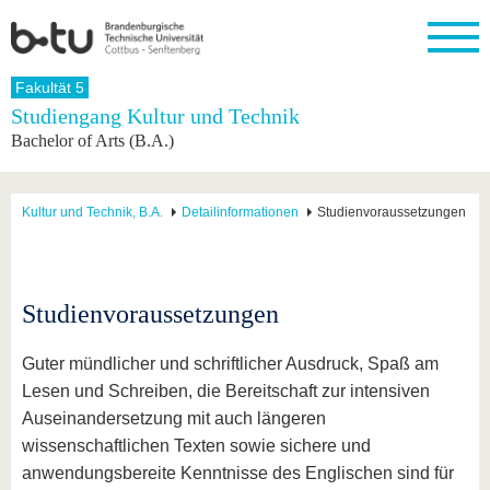
Startseite
Fakultät 5
Schließen
Studiengang Kultur und Technik
Bachelor of Arts (B.A.)
Universität
Forschung
Studium
International
Weiterbildung
Transfer
Unileben
Die BTU
Aktuelle
Studienangebot
Internationales
Weiterbildungsangebote
Akademische
Unsere
Forschung
Profil
Fachkräfte
Werte
Struktur
Vor dem
Wissenschaftliche
Kultur und Technik, B.A.
Detailinformationen
Studienvoraussetzungen
Forschungsprofil
Studium
Aus dem
Weiterbildung
Wirtschafts-
Familie &
Karriere
Ausland
und
Dual
&
Förderung
Im
Kontakt
an die
Forschungskooperati
Career
Engagement
Studium
BTU
Wissenschaftlicher
Gründen
Sport &
Studienvoraussetzungen
Partnerschaften
Nachwuchs
Nach
Mit der
an der
Gesundhei
&
dem
BTU ins
BTU
Strukturwandel
Studium
BTU &
Guter mündlicher und schriftlicher Ausdruck, Spaß am
Ausland
Innovative
Region
Lesen und Schreiben, die Bereitschaft zur intensiven
Für
Transferprojekte
erleben
Auseinandersetzung mit auch längeren
internationale
Lernen
Studierende
wissenschaftlichen Texten sowie sichere und
Sie uns
Kontakt
kennen
anwendungsbereite Kenntnisse des Englischen sind für