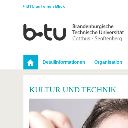
BTU auf einen Blick
Startseite
Universität
Forschung
Stud
Die BTU
Aktuelle Forschung
Stud
Struktur
Forschungsprofil
Vor 
Karriere & Engagement
Förderung
Im S
Detailinformationen
Organisation
Partnerschaften &
Wissenschaftlicher
Nach
Strukturwandel
Nachwuchs
KULTUR UND TECHNIK