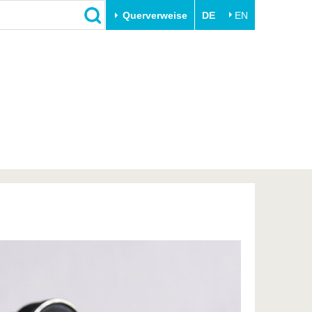
Querverweise
DE
EN
Schließen
Transfer
Unileben
e
Akademische Fachkräfte
Unsere Werte
Wirtschafts- und
Familie & Dual Career
Forschungskooperationen
Sport & Gesundheit
Gründen an der BTU
BTU & Region erleben
Innovative Transferprojekte
Lernen Sie uns kennen