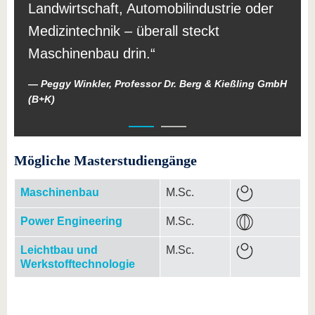
Landwirtschaft, Automobilindustrie oder
Medizintechnik – überall steckt
Maschinenbau drin.
Peggy Winkler, Professor Dr. Berg & Kießling GmbH
(B+K)
Mögliche Masterstudiengänge
Maschinenbau
M.Sc.
Power Engineering
M.Sc.
Leichtbau und
M.Sc.
Werkstofftechnologie