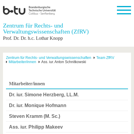
Startseite
Zentrum für Rechts- und
Schließen
Verwaltungswissenschaften (ZfRV)
Prof. Dr. Dr. h.c. Lothar Knopp
Universität
Forschung
Studium
International
Weiterbildung
Transfer
Unileben
Die BTU
Aktuelle
Studienangebot
Internationales
Weiterbildungsangebote
Akademische
Unsere
Forschung
Profil
Fachkräfte
Werte
Struktur
Vor dem
Wissenschaftliche
Zentrum für Rechts- und Verwaltungswissenschaften
Team ZfRV
Mitarbeiter/innen
Ass. iur. Anton Schnitkowski
Forschungsprofil
Studium
Aus dem
Weiterbildung
Wirtschafts-
Familie &
Karriere
Ausland
und
Dual
&
Förderung
Im
Kontakt
an die
Forschungskooperati
Career
Engagement
Studium
BTU
Wissenschaftlicher
Gründen
Sport &
Mitarbeiter/innen
Partnerschaften
Nachwuchs
Nach
Mit der
an der
Gesundhei
&
dem
Dr. iur. Simone Herzberg, LL.M.
BTU ins
BTU
Strukturwandel
Studium
BTU &
Ausland
Innovative
Region
Dr. iur. Monique Hofmann
Für
Transferprojekte
erleben
internationale
Steven Kramm (M. Sc.)
Lernen
Studierende
Sie uns
Ass. iur. Philipp Makeev
Kontakt
kennen