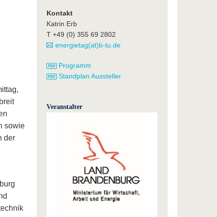
Kontakt
Katrin Erb
T +49 (0) 355 69 2802
energietag(at)b-tu.de
Programm
Standplan Aussteller
ttag,
reit
Veranstalter
en
n sowie
n der
nburg
und
technik