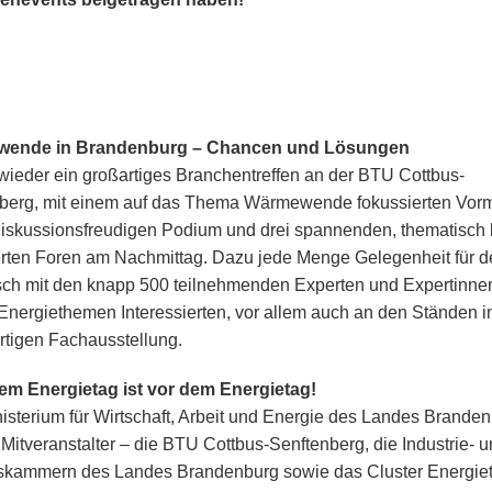
ende in Brandenburg – Chancen und Lösungen
wieder ein großartiges Branchentreffen an der BTU Cottbus-
berg, mit einem auf das Thema Wärmewende fokussierten Vormi
iskussionsfreudigen Podium und drei spannenden, thematisch b
rten Foren am Nachmittag. Dazu jede Menge Gelegenheit für d
ch mit den knapp 500 teilnehmenden Experten und Expertinne
Energiethemen Interessierten, vor allem auch an den Ständen i
tigen Fachausstellung.
m Energietag ist vor dem Energietag!
isterium für Wirtschaft, Arbeit und Energie des Landes Brande
 Mitveranstalter – die BTU Cottbus-Senftenberg, die Industrie- 
kammern des Landes Brandenburg sowie das Cluster Energie