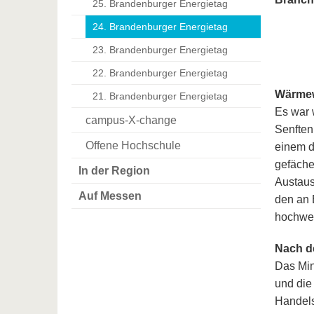
25. Brandenburger Energietag
24. Brandenburger Energietag
23. Brandenburger Energietag
22. Brandenburger Energietag
Wärmew
21. Brandenburger Energietag
Es war 
campus-X-change
Senften
Offene Hochschule
einem d
gefäche
In der Region
Austaus
Auf Messen
den an 
hochwer
Nach de
Das Min
und die
Handels