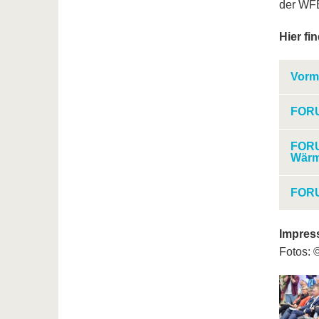
der WFB
Hier fi
Vorm
FORU
FORU
Wär
FORU
Impres
Fotos: 