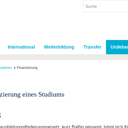
International
Weiterbildung
Transfer
Unilebe
studieren
Finanzierung
zierung eines Studiums
g
usbildungsförderungsgesetz, kurz Bafög genannt, lohnt sich fü