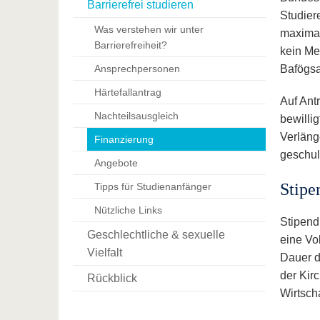
Barrierefrei studieren
Studier
Was verstehen wir unter
maximal
Barrierefreiheit?
kein Me
Ansprechpersonen
Bafögsa
Härtefallantrag
Auf Ant
Nachteilsausgleich
bewilli
Verläng
Finanzierung
geschuld
Angebote
Stipe
Tipps für Studienanfänger
Nützliche Links
Stipend
Geschlechtliche & sexuelle
eine Vo
Vielfalt
Dauer d
der Kir
Rückblick
Wirtsch