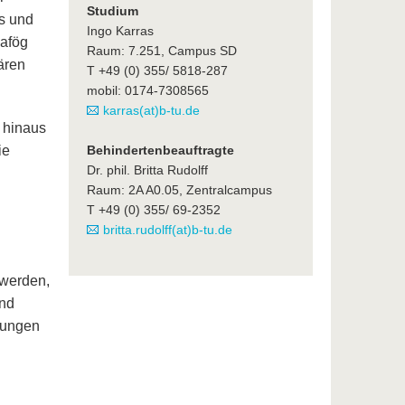
Studium
s und
Ingo Karras
afög
Raum: 7.251, Campus SD
ären
T +49 (0) 355/ 5818-287
mobil: 0174-7308565
karras(at)b-tu.de
 hinaus
ie
Behindertenbeauftragte
Dr. phil. Britta Rudolff
Raum: 2A A0.05, Zentralcampus
T +49 (0) 355/ 69-2352
britta.rudolff(at)b-tu.de
 werden,
und
ftungen