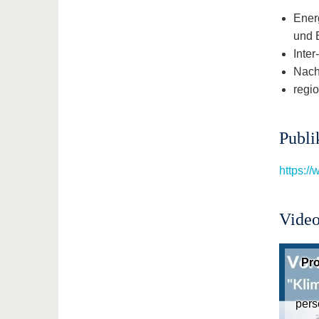
Ener
und 
Inte
Nach
regi
Publi
https:/
Video
Pr
pers