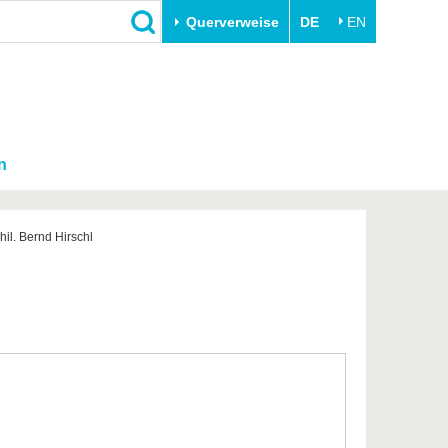
Querverweise
DE
EN
n
phil. Bernd Hirschl