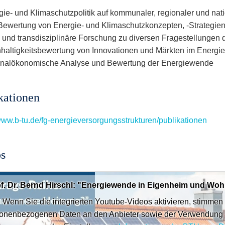
gie- und Klimaschutzpolitik auf kommunaler, regionaler und nat
Bewertung von Energie- und Klimaschutzkonzepten, -Strategien
r- und transdisziplinäre Forschung zu diversen Fragestellunge
haltigkeitsbewertung von Innovationen und Märkten im Energie
onalökonomische Analyse und Bewertung der Energiewende
kationen
/www.b-tu.de/fg-energieversorgungsstrukturen/publikationen
s
of. Dr. Bernd Hirschl: "Energiewende in Eigenheim und
Wenn Sie die integrierten Youtube-Videos aktivieren, stimmen
onenbezogenen Daten an den Anbieter sowie der Verwendung 