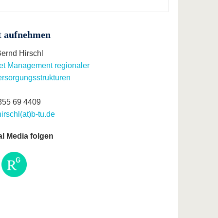
t aufnehmen
Bernd Hirschl
et Management regionaler
rsorgungsstrukturen
355 69 4409
irschl(at)b-tu.de
al Media folgen