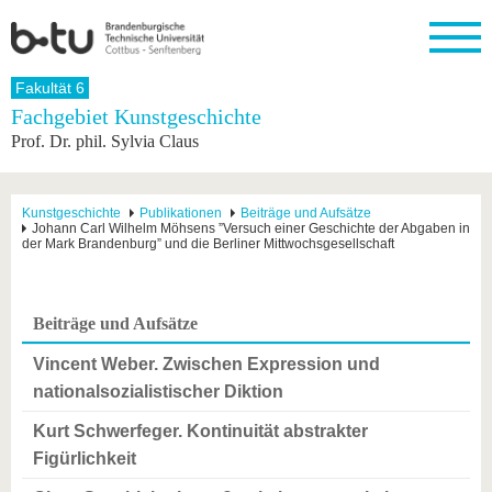
Startseite
Fakultät 6
Schließen
Fachgebiet Kunstgeschichte
Prof. Dr. phil. Sylvia Claus
Universität
Forschung
Studium
International
Weiterbildung
Transfer
Unileben
Die BTU
Aktuelle
Studienangebot
Internationales
Weiterbildungsangebote
Akademische
Unsere
Forschung
Profil
Fachkräfte
Werte
Struktur
Vor dem
Wissenschaftliche
Kunstgeschichte
Publikationen
Beiträge und Aufsätze
Johann Carl Wilhelm Möhsens ”Versuch einer Geschichte der Abgaben in
Forschungsprofil
Studium
Aus dem
Weiterbildung
Wirtschafts-
Familie &
Karriere
der Mark Brandenburg” und die Berliner Mittwochsgesellschaft
Ausland
und
Dual
&
Förderung
Im
Kontakt
an die
Forschungskooperati
Career
Engagement
Studium
BTU
Wissenschaftlicher
Gründen
Sport &
Partnerschaften
Nachwuchs
Nach
Beiträge und Aufsätze
Mit der
an der
Gesundhei
&
dem
BTU ins
BTU
Strukturwandel
Studium
BTU &
Vincent Weber. Zwischen Expression und
Ausland
Innovative
Region
nationalsozialistischer Diktion
Für
Transferprojekte
erleben
internationale
Kurt Schwerfeger. Kontinuität abstrakter
Lernen
Studierende
Sie uns
Figürlichkeit
Kontakt
kennen