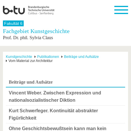
Startseite
Fakultät 6
Schließen
Fachgebiet Kunstgeschichte
Prof. Dr. phil. Sylvia Claus
Universität
Forschung
Studium
International
Weiterbildung
Transfer
Unileben
Die BTU
Aktuelle
Studienangebot
Internationales
Weiterbildungsangebote
Akademische
Unsere
Forschung
Profil
Fachkräfte
Werte
Struktur
Vor dem
Wissenschaftliche
Kunstgeschichte
Publikationen
Beiträge und Aufsätze
Vom Material zur Architektur
Forschungsprofil
Studium
Aus dem
Weiterbildung
Wirtschafts-
Familie &
Karriere
Ausland
und
Dual
&
Förderung
Im
Kontakt
an die
Forschungskooperati
Career
Engagement
Studium
BTU
Wissenschaftlicher
Gründen
Sport &
Beiträge und Aufsätze
Partnerschaften
Nachwuchs
Nach
Mit der
an der
Gesundhei
&
dem
BTU ins
BTU
Vincent Weber. Zwischen Expression und
Strukturwandel
Studium
BTU &
Ausland
nationalsozialistischer Diktion
Innovative
Region
Für
Transferprojekte
erleben
Kurt Schwerfeger. Kontinuität abstrakter
internationale
Lernen
Studierende
Figürlichkeit
Sie uns
Kontakt
kennen
Ohne Geschichtsbewußtsein kann man kein