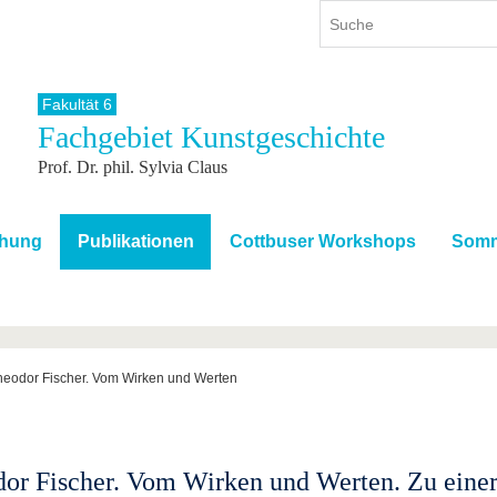
Fakultät 6
Fachgebiet Kunstgeschichte
ium
International
Weiterbildung
Prof. Dr. phil. Sylvia Claus
ienangebot
Internationales Profil
Weiterbildungsangebot
dem Studium
Aus dem Ausland an die BTU
Wissenschaftliche
Weiterbildung
tudium
Mit der BTU ins Ausland
chung
Publikationen
Cottbuser Workshops
Somm
Kontakt
 dem Studium
Für internationale
Studierende
Kontakt
heodor Fischer. Vom Wirken und Werten
or Fischer. Vom Wirken und Werten. Zu einer