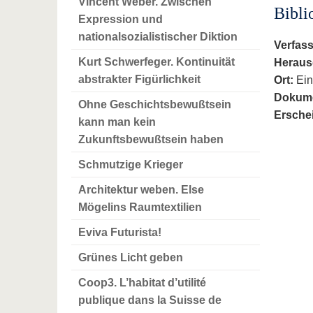
Vincent Weber. Zwischen
Bibli
Expression und
nationalsozialistischer Diktion
Verfass
Kurt Schwerfeger. Kontinuität
Heraus
abstrakter Figürlichkeit
Ort:
Ein
Dokume
Ohne Geschichtsbewußtsein
Ersche
kann man kein
Zukunftsbewußtsein haben
Schmutzige Krieger
Architektur weben. Else
Mögelins Raumtextilien
Eviva Futurista!
Grünes Licht geben
Coop3. L’habitat d’utilité
publique dans la Suisse de