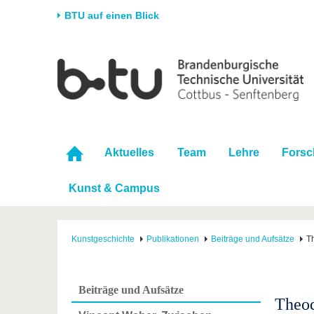
BTU auf einen Blick
Startseite
Universität
Forschung
Stud
Die BTU
Aktuelle Forschung
Stud
Struktur
Forschungsprofil
Vor 
Karriere & Engagement
Förderung
Im S
Aktuelles
Team
Lehre
Fors
Partnerschaften &
Wissenschaftlicher
Nach
Strukturwandel
Nachwuchs
Kunst & Campus
Kunstgeschichte
Publikationen
Beiträge und Aufsätze
T
Beiträge und Aufsätze
Theod