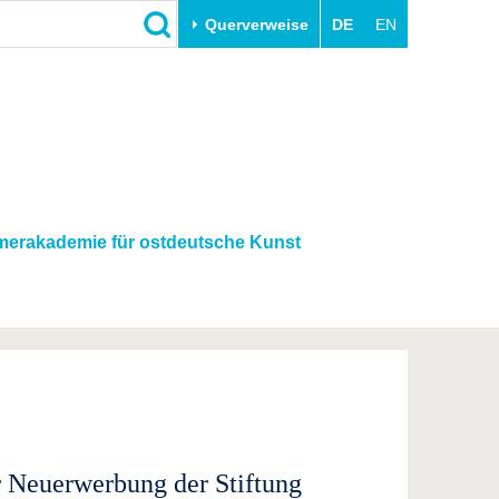
Querverweise
DE
EN
Schließen
Transfer
Unileben
e
Akademische Fachkräfte
Unsere Werte
Wirtschafts- und
Familie & Dual Career
Forschungskooperationen
Sport & Gesundheit
erakademie für ostdeutsche Kunst
Gründen an der BTU
BTU & Region erleben
Innovative Transferprojekte
Lernen Sie uns kennen
 Neuerwerbung der Stiftung