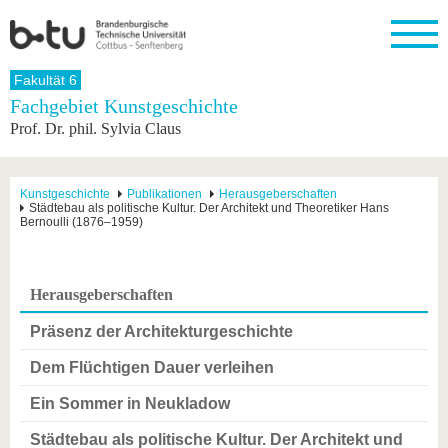
Startseite
Fakultät 6
Schließen
Fachgebiet Kunstgeschichte
Prof. Dr. phil. Sylvia Claus
Universität
Forschung
Studium
International
Weiterbildung
Transfer
Unileben
Die BTU
Aktuelle
Studienangebot
Internationales
Weiterbildungsangebote
Akademische
Unsere
Forschung
Profil
Fachkräfte
Werte
Struktur
Vor dem
Wissenschaftliche
Kunstgeschichte
Publikationen
Herausgeberschaften
Städtebau als politische Kultur. Der Architekt und Theoretiker Hans
Forschungsprofil
Studium
Aus dem
Weiterbildung
Wirtschafts-
Familie &
Karriere
Bernoulli (1876–1959)
Ausland
und
Dual
&
Förderung
Im
Kontakt
an die
Forschungskooperati
Career
Engagement
Studium
BTU
Wissenschaftlicher
Gründen
Sport &
Partnerschaften
Nachwuchs
Nach
Herausgeberschaften
Mit der
an der
Gesundhei
&
dem
BTU ins
BTU
Strukturwandel
Studium
BTU &
Präsenz der Architekturgeschichte
Ausland
Innovative
Region
Für
Transferprojekte
erleben
Dem Flüchtigen Dauer verleihen
internationale
Lernen
Studierende
Ein Sommer in Neukladow
Sie uns
Kontakt
kennen
Städtebau als politische Kultur. Der Architekt und