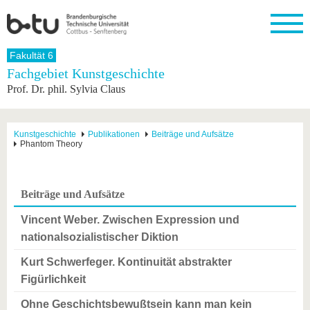
Startseite
Fakultät 6
Schließen
Fachgebiet Kunstgeschichte
Prof. Dr. phil. Sylvia Claus
Universität
Forschung
Studium
International
Weiterbildung
Transfer
Unileben
Die BTU
Aktuelle
Studienangebot
Internationales
Weiterbildungsangebote
Akademische
Unsere
Forschung
Profil
Fachkräfte
Werte
Struktur
Vor dem
Wissenschaftliche
Kunstgeschichte
Publikationen
Beiträge und Aufsätze
Phantom Theory
Forschungsprofil
Studium
Aus dem
Weiterbildung
Wirtschafts-
Familie &
Karriere
Ausland
und
Dual
&
Förderung
Im
Kontakt
an die
Forschungskooperati
Career
Engagement
Studium
BTU
Wissenschaftlicher
Gründen
Sport &
Beiträge und Aufsätze
Partnerschaften
Nachwuchs
Nach
Mit der
an der
Gesundhei
&
dem
BTU ins
BTU
Vincent Weber. Zwischen Expression und
Strukturwandel
Studium
BTU &
Ausland
nationalsozialistischer Diktion
Innovative
Region
Für
Transferprojekte
erleben
Kurt Schwerfeger. Kontinuität abstrakter
internationale
Lernen
Studierende
Figürlichkeit
Sie uns
Kontakt
kennen
Ohne Geschichtsbewußtsein kann man kein