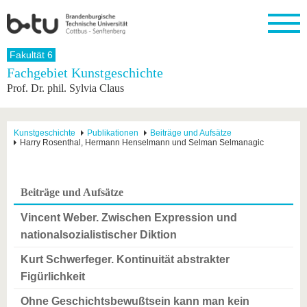
Startseite
Fakultät 6
Schließen
Fachgebiet Kunstgeschichte
Prof. Dr. phil. Sylvia Claus
Universität
Forschung
Studium
International
Weiterbildung
Transfer
Unileben
Die BTU
Aktuelle
Studienangebot
Internationales
Weiterbildungsangebote
Akademische
Unsere
Forschung
Profil
Fachkräfte
Werte
Struktur
Vor dem
Wissenschaftliche
Kunstgeschichte
Publikationen
Beiträge und Aufsätze
Harry Rosenthal, Hermann Henselmann und Selman Selmanagic
Forschungsprofil
Studium
Aus dem
Weiterbildung
Wirtschafts-
Familie &
Karriere
Ausland
und
Dual
&
Förderung
Im
Kontakt
an die
Forschungskooperati
Career
Engagement
Studium
BTU
Wissenschaftlicher
Gründen
Sport &
Beiträge und Aufsätze
Partnerschaften
Nachwuchs
Nach
Mit der
an der
Gesundhei
&
dem
BTU ins
BTU
Vincent Weber. Zwischen Expression und
Strukturwandel
Studium
BTU &
Ausland
nationalsozialistischer Diktion
Innovative
Region
Für
Transferprojekte
erleben
Kurt Schwerfeger. Kontinuität abstrakter
internationale
Lernen
Studierende
Figürlichkeit
Sie uns
Kontakt
kennen
Ohne Geschichtsbewußtsein kann man kein