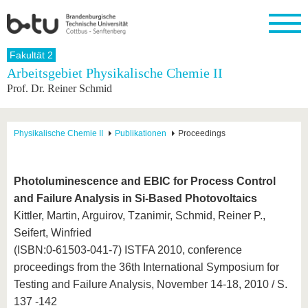
Startseite
Fakultät 2
Schließen
Arbeitsgebiet Physikalische Chemie II
Prof. Dr. Reiner Schmid
Universität
Forschung
Studium
International
Weiterbildung
Transfer
Unileben
Die BTU
Aktuelle
Studienangebot
Internationales
Weiterbildungsangebote
Akademische
Unsere
Forschung
Profil
Fachkräfte
Werte
Struktur
Vor dem
Wissenschaftliche
Physikalische Chemie II
Publikationen
Proceedings
Forschungsprofil
Studium
Aus dem
Weiterbildung
Wirtschafts-
Familie &
Karriere
Ausland
und
Dual
&
Förderung
Im
Kontakt
an die
Forschungskooperati
Career
Engagement
Studium
Photoluminescence and EBIC for Process Control
BTU
Wissenschaftlicher
Gründen
Sport &
and Failure Analysis in Si-Based Photovoltaics
Partnerschaften
Nachwuchs
Nach
Mit der
an der
Gesundhei
&
dem
Kittler, Martin, Arguirov, Tzanimir, Schmid, Reiner P.,
BTU ins
BTU
Strukturwandel
Studium
BTU &
Ausland
Seifert, Winfried
Innovative
Region
(ISBN:0-61503-041-7) ISTFA 2010, conference
Für
Transferprojekte
erleben
internationale
proceedings from the 36th International Symposium for
Lernen
Studierende
Sie uns
Testing and Failure Analysis, November 14-18, 2010 / S.
Kontakt
kennen
137 -142