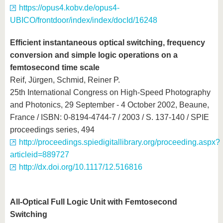
https://opus4.kobv.de/opus4-
UBICO/frontdoor/index/index/docId/16248
Efficient instantaneous optical switching, frequency
conversion and simple logic operations on a
femtosecond time scale
Reif, Jürgen, Schmid, Reiner P.
25th International Congress on High-Speed Photography
and Photonics, 29 September - 4 October 2002, Beaune,
France / ISBN: 0-8194-4744-7 / 2003 / S. 137-140 / SPIE
proceedings series, 494
http://proceedings.spiedigitallibrary.org/proceeding.aspx?
articleid=889727
http://dx.doi.org/10.1117/12.516816
All-Optical Full Logic Unit with Femtosecond
Switching