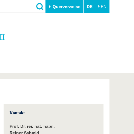
Querverweise
DE
EN
Schließen
II
Transfer
Unileben
e
Akademische Fachkräfte
Unsere Werte
Wirtschafts- und
Familie & Dual Career
Forschungskooperationen
Sport & Gesundheit
Gründen an der BTU
BTU & Region erleben
Innovative Transferprojekte
Lernen Sie uns kennen
Kontakt
Prof. Dr. rer. nat. habil.
Reiner Schmid