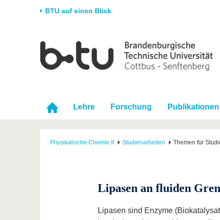
BTU auf einen Blick
Startseite
Universität
Forschung
Stud
Die BTU
Aktuelle Forschung
Stud
Struktur
Forschungsprofil
Vor 
Karriere & Engagement
Förderung
Im S
Lehre
Forschung
Publikationen
Partnerschaften &
Wissenschaftlicher
Nach
Strukturwandel
Nachwuchs
Physikalische Chemie II
Studienarbeiten
Themen für Studi
Lipasen an fluiden Gren
Lipasen sind Enzyme (Biokatalysator