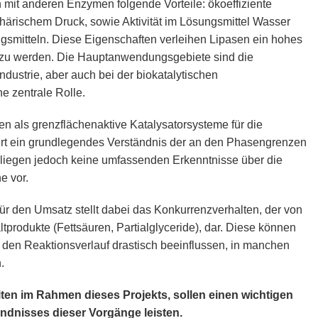
n mit anderen Enzymen folgende Vorteile: ökoeffiziente
ärischem Druck, sowie Aktivität im Lösungsmittel Wasser
ngsmitteln. Diese Eigenschaften verleihen Lipasen ein hohes
zt zu werden. Die Hauptanwendungsgebiete sind die
dustrie, aber auch bei der biokatalytischen
ne zentrale Rolle.
en als grenzflächenaktive Katalysatorsysteme für die
ert ein grundlegendes Verständnis der an den Phasengrenzen
liegen jedoch keine umfassenden Erkenntnisse über die
e vor.
für den Umsatz stellt dabei das Konkurrenzverhalten, der von
ltprodukte (Fettsäuren, Partialglyceride), dar. Diese können
 den Reaktionsverlauf drastisch beeinflussen, in manchen
n.
ten im Rahmen dieses Projekts, sollen einen wichtigen
ändnisses dieser Vorgänge leisten.