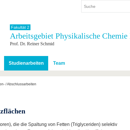
Fakultät 2
Arbeitsgebiet Physikalische Chemie 
ium
International
Weiterbildung
Prof. Dr. Reiner Schmid
ienangebot
Internationales Profil
Weiterbildungsangebot
dem Studium
Aus dem Ausland an die BTU
Wissenschaftliche
Weiterbildung
tudium
Mit der BTU ins Ausland
Studienarbeiten
Team
Kontakt
 dem Studium
Für internationale
Studierende
Kontakt
en- / Abschlussarbeiten
zflächen
en), die die Spaltung von Fetten (Triglyceriden) selektiv