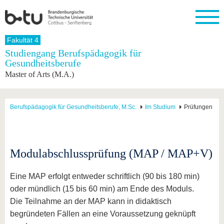
Startseite
Fakultät 4
Schließen
Studiengang Berufspädagogik für
Gesundheitsberufe
Universität
Forschung
Studium
International
Weiterbildung
Transfer
Unileben
Master of Arts (M.A.)
Die BTU
Aktuelle
Studienangebot
Internationales
Weiterbildungsangebote
Akademische
Unsere
Forschung
Profil
Fachkräfte
Werte
Struktur
Vor dem
Wissenschaftliche
Forschungsprofil
Studium
Aus dem
Weiterbildung
Wirtschafts-
Familie &
Berufspädagogik für Gesundheitsberufe, M.Sc.
Im Studium
Prüfungen
Karriere
Ausland
und
Dual
&
Förderung
Im
Kontakt
an die
Forschungskooperati
Career
Engagement
Studium
BTU
Wissenschaftlicher
Gründen
Sport &
Partnerschaften
Nachwuchs
Nach
Mit der
an der
Gesundhei
Modulabschlussprüfung (MAP / MAP+V)
&
dem
BTU ins
BTU
Strukturwandel
Studium
BTU &
Ausland
Innovative
Region
Eine MAP erfolgt entweder schriftlich (90 bis 180 min)
Für
Transferprojekte
erleben
oder mündlich (15 bis 60 min) am Ende des Moduls.
internationale
Lernen
Die Teilnahme an der MAP kann in didaktisch
Studierende
Sie uns
begründeten Fällen an eine Voraussetzung geknüpft
Kontakt
kennen