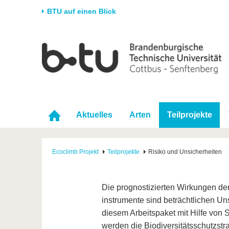
BTU auf einen Blick
Startseite
Universität
Forschung
Stud
Die BTU
Aktuelle Forschung
Stud
Struktur
Forschungsprofil
Vor 
Karriere & Engagement
Förderung
Im S
Aktuelles
Arten
Teilprojekte
Partnerschaften &
Wissenschaftlicher
Nach
Strukturwandel
Nachwuchs
Ecoclimb Projekt
Teilprojekte
Risiko und Unsicherheiten
Die prognostizierten Wirkungen der
instrumente sind beträchtlichen Un
diesem Arbeitspaket mit Hilfe von 
werden die Biodiversitätsschutzstr