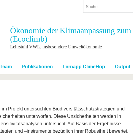
Ökonomie der Klimaanpassung zum Sc
(Ecoclimb)
ium
International
Weiterbildung
ienangebot
Internationales Profil
Weiterbildungsangebot
Lehrstuhl VWL, insbesondere Umweltökonomie
dem Studium
Aus dem Ausland an die BTU
Wissenschaftliche
Weiterbildung
tudium
Mit der BTU ins Ausland
Team
Publikationen
Lernapp ClimeHop
Output
Kontakt
 dem Studium
Für internationale
Studierende
Kontakt
 im Projekt untersuchten Biodiversitätsschutzstrategien und –
sicherheiten unterworfen. Diese Unsicherheiten werden in
Sensitivitätsanalysen untersucht. Auf Basis der Ergebnisse
ategien und –instrumente bezüglich ihrer Robustheit bewertet,