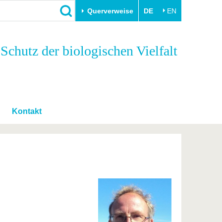
Querverweise
DE
EN
Schließen
hutz der biologischen Vielfalt
Transfer
Unileben
e
Akademische Fachkräfte
Unsere Werte
Wirtschafts- und
Familie & Dual Career
Forschungskooperationen
Sport & Gesundheit
Kontakt
Gründen an der BTU
BTU & Region erleben
Innovative Transferprojekte
Lernen Sie uns kennen