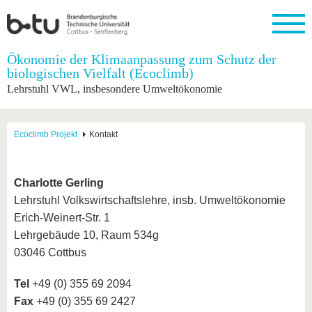
Startseite
Ökonomie der Klimaanpassung zum Schutz der
Schließen
biologischen Vielfalt (Ecoclimb)
Lehrstuhl VWL, insbesondere Umweltökonomie
Universität
Forschung
Studium
International
Weiterbildung
Transfer
Unileben
Die BTU
Aktuelle
Studienangebot
Internationales
Weiterbildungsangebote
Akademische
Unsere
Forschung
Profil
Fachkräfte
Werte
Struktur
Vor dem
Wissenschaftliche
Ecoclimb Projekt
Kontakt
Forschungsprofil
Studium
Aus dem
Weiterbildung
Wirtschafts-
Familie &
Karriere
Ausland
und
Dual
&
Förderung
Im
Kontakt
an die
Forschungskooperati
Career
Engagement
Studium
Charlotte Gerling
BTU
Wissenschaftlicher
Gründen
Sport &
Lehrstuhl Volkswirtschaftslehre, insb. Umweltökonomie
Partnerschaften
Nachwuchs
Nach
Mit der
an der
Gesundhei
&
dem
Erich-Weinert-Str. 1
BTU ins
BTU
Strukturwandel
Studium
BTU &
Ausland
Lehrgebäude 10, Raum 534g
Innovative
Region
03046 Cottbus
Für
Transferprojekte
erleben
internationale
Lernen
Studierende
Tel
+49 (0) 355 69 2094
Sie uns
Kontakt
kennen
Fax
+49 (0) 355 69 2427