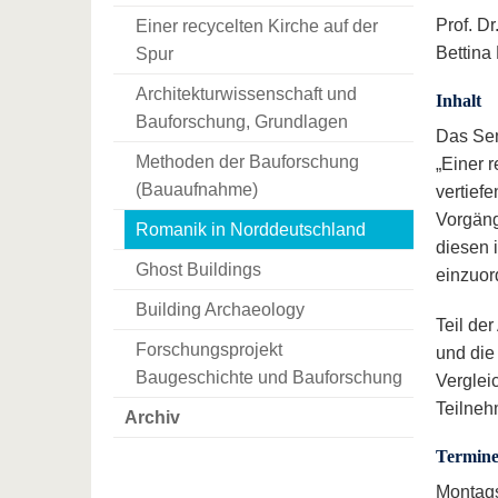
Prof. D
Einer recycelten Kirche auf der
Bettina
Spur
Architekturwissenschaft und
Inhalt
Bauforschung, Grundlagen
Das Sem
Methoden der Bauforschung
„Einer r
(Bauaufnahme)
vertief
Vorgäng
Romanik in Norddeutschland
diesen 
Ghost Buildings
einzuor
Building Archaeology
Teil de
Forschungsprojekt
und die
Baugeschichte und Bauforschung
Verglei
Teilneh
Archiv
Termine
Montags