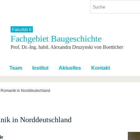
Fakultät 6
Fachgebiet Baugeschichte
ium
International
Weiterbildung
Prof. Dr.-Ing. habil. Alexandra Druzynski von Boetticher
ienangebot
Internationales Profil
Weiterbildungsangebot
dem Studium
Aus dem Ausland an die BTU
Wissenschaftliche
Weiterbildung
tudium
Mit der BTU ins Ausland
Team
Institut
Aktuelles
Kontakt
Kontakt
 dem Studium
Für internationale
Studierende
Kontakt
Romanik in Norddeutschland
ik in Norddeutschland
de