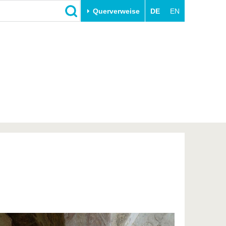
Querverweise
DE
EN
Schließen
Transfer
Unileben
e
Akademische Fachkräfte
Unsere Werte
Wirtschafts- und
Familie & Dual Career
Forschungskooperationen
Sport & Gesundheit
Gründen an der BTU
BTU & Region erleben
Innovative Transferprojekte
Lernen Sie uns kennen