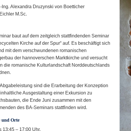
r.-Ing. Alexandra Druzynski von Boetticher
 Eichler M.Sc.
inar baut auf dem zeitgleich stattfindenden Seminar
ecycelten Kirche auf der Spur“ auf. Es beschäftigt sich
end mit dem verschwundenen romanischen
erbau der hannoverschen Marktkirche und versucht
in die romanische Kulturlandschaft Norddeutschlands
dnen.
r Abgabeleistung sind die Erarbeitung der Konzeption
 inhaltliche Ausgestaltung einer Exkursion zu
chsbauten, die Ende Juni zusammen mit den
menden des BA-Seminars stattfinden wird.
 und Orte
 13:45 – 17:00 Uhr,