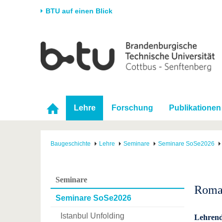
BTU auf einen Blick
Startseite
Universität
Forschung
Stud
Die BTU
Aktuelle Forschung
Stud
Struktur
Forschungsprofil
Vor 
Karriere & Engagement
Förderung
Im S
Lehre
Forschung
Publikationen
Partnerschaften &
Wissenschaftlicher
Nach
Strukturwandel
Nachwuchs
Baugeschichte
Lehre
Seminare
Seminare SoSe2026
Seminare
Roman
Seminare SoSe2026
Istanbul Unfolding
Lehren