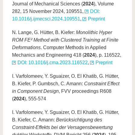
Journal of Mechanical Sciences (
2024
), Volume
282, 15 November 2024, 109551,
DOI:
10.1016/j.ijmecsci.2024.109551
,
Preprint
N. Lange, G. Hütter, B. Kiefer:
Monolithic Hyper
ROM FE² Method with Clustered Training at Finite
Deformations
. Computer Methods in Applied
Mechanics and Engineering 418 (
2024
), p. 116522,
DOI: 10.1016/j.cma.2023.116522
,
Preprint
I. Varfolomeev, Y. Sguaizer, O. El Khatib, G. Hütter,
B. Kiefer, P. Gumbsch, C. Amann:
Constraint Effect
in Component Design
, FVV proceedings R608
(
2024
), 555-574
I. Varfolomeev, Y. Sguaizer, O. El Khatib, G. Hütter,
B. Kiefer, C. Amann:
Berücksichtigung des
Constraint-Effekts bei der Versagensbewertung
duktiler Werkstoffe
, DVM-Bericht 256 (
2024
), 195-