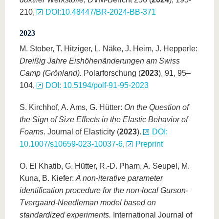
210,
DOI:10.48447/BR-2024-BB-371
2023
M. Stober, T. Hitziger, L. Näke, J. Heim, J. Hepperle:
Dreißig Jahre Eishöhenänderungen am Swiss
Camp (Grönland).
Polarforschung (
2023
), 91, 95–
104,
DOI: 10.5194/polf-91-95-2023
S. Kirchhof, A. Ams, G. Hütter:
On the Question of
the Sign of Size Effects in the Elastic Behavior of
Foams
. Journal of Elasticity (
2023
).
DOI:
10.1007/s10659-023-10037-6
,
Preprint
O. El Khatib, G. Hütter, R.-D. Pham, A. Seupel, M.
Kuna, B. Kiefer:
A non-iterative parameter
identification procedure for the non-local Gurson-
Tvergaard-Needleman model based on
standardized experiments.
International Journal of