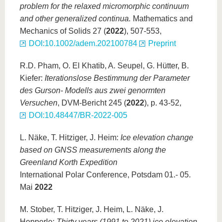
problem for the relaxed micromorphic continuum
and other generalized continua.
Mathematics and
Mechanics of Solids 27 (
2022
), 507-553,
DOI:10.1002/adem.202100784
Preprint
R.D. Pham, O. El Khatib, A. Seupel, G. Hütter, B.
Kiefer:
Iterationslose Bestimmung der Parameter
des Gurson- Modells aus zwei genormten
Versuchen
, DVM-Bericht 245 (
2022
), p. 43-52,
DOI:10.48447/BR-2022-005
L. Näke, T. Hitziger, J. Heim:
Ice elevation change
based on GNSS measurements along the
Greenland Korth Expedition
International Polar Conference, Potsdam 01.- 05.
Mai
2022
M. Stober, T. Hitziger, J. Heim, L. Näke, J.
Hepperle:
Thirty years (1991 to 2021) ice elevation