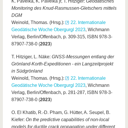
K. Pavelka, K. Pavelka jr, T. Hitziger:
Geodätisches
Monitoring des Knud-Rasmussen-Gletschers mittels
DGM
Weinold, Thomas. (Hrsg.):
22. Internationale
Geodätische Woche Obergurgl 2023
, Wichmann
Verlag, Berlin/Offenbach, p. 309-315, ISBN 978-3-
87907-738-0 (
2023
)
T. Hitziger, L. Näke:
GNSS-Messungen entlang der
Grönland-Korth-Expeditionen - ein Langzeitprojekt
in Südgrönland
Weinold, Thomas. (Hrsg.):
22. Internationale
Geodätische Woche Obergurgl 2023
, Wichmann
Verlag, Berlin/Offenbach, p. 281-287, ISBN 978-3-
87907-738-0 (
2023
)
O. El Khatib, R.-D. Pham, G. Hütter, A. Seupel, B.
Kiefer:
On the predictive capabilities of non-local
models for ductile crack propagation under different