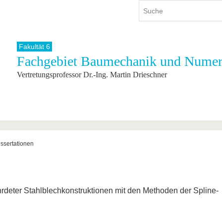
Fakultät 6
Fachgebiet Baumechanik und Numer
ium
International
Weiterbildung
Vertretungsprofessor Dr.-Ing. Martin Drieschner
ienangebot
Internationales Profil
Weiterbildungsangebot
dem Studium
Aus dem Ausland an die BTU
Wissenschaftliche
Weiterbildung
tudium
Mit der BTU ins Ausland
Kontakt
 dem Studium
Für internationale
Studierende
Kontakt
issertationen
rdeter Stahlblechkonstruktionen mit den Methoden der Spline-