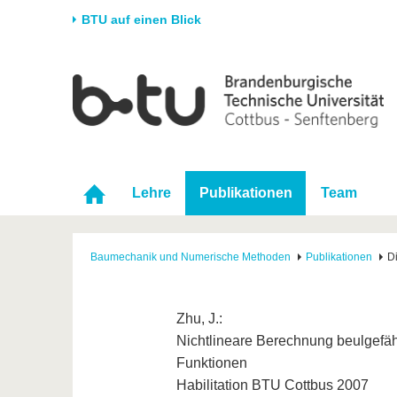
BTU auf einen Blick
Startseite
Universität
Forschung
Stud
Die BTU
Aktuelle Forschung
Stud
Struktur
Forschungsprofil
Vor 
Karriere & Engagement
Förderung
Im S
Lehre
Publikationen
Team
Partnerschaften &
Wissenschaftlicher
Nach
Strukturwandel
Nachwuchs
Baumechanik und Numerische Methoden
Publikationen
D
Zhu, J.:
Nichtlineare Berechnung beulgefäh
Funktionen
Habilitation BTU Cottbus 2007