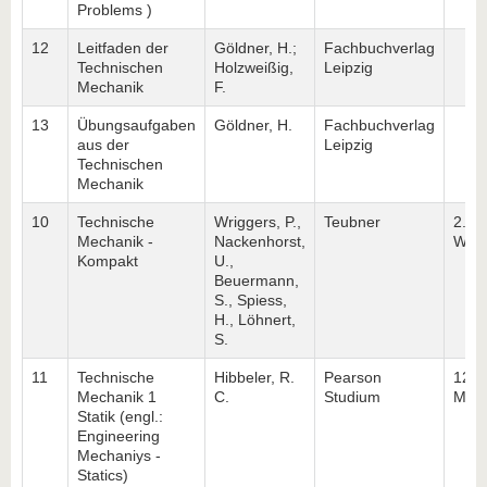
Problems )
12
Leitfaden der
Göldner, H.;
Fachbuchverlag
Technischen
Holzweißig,
Leipzig
Mechanik
F.
13
Übungsaufgaben
Göldner, H.
Fachbuchverlag
aus der
Leipzig
Technischen
Mechanik
10
Technische
Wriggers, P.,
Teubner
2. Au
Mechanik -
Nackenhorst,
Wies
Kompakt
U.,
Beuermann,
S., Spiess,
H., Löhnert,
S.
11
Technische
Hibbeler, R.
Pearson
12. 
Mechanik 1
C.
Studium
Münc
Statik (engl.:
Engineering
Mechaniys -
Statics)