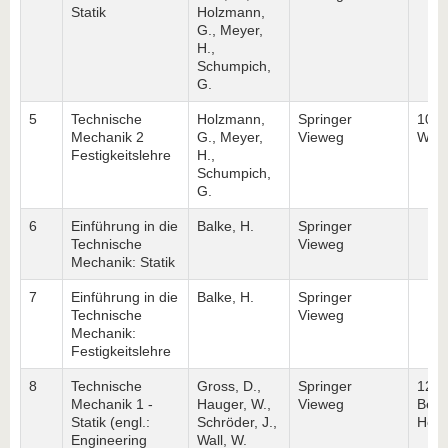
Statik
Holzmann,
G., Meyer,
H.,
Schumpich,
G.
5
Technische
Holzmann,
Springer
10. 
Mechanik 2
G., Meyer,
Vieweg
Wies
Festigkeitslehre
H.,
Schumpich,
G.
6
Einführung in die
Balke, H.
Springer
Technische
Vieweg
Mechanik: Statik
7
Einführung in die
Balke, H.
Springer
Technische
Vieweg
Mechanik:
Festigkeitslehre
8
Technische
Gross, D.,
Springer
12. 
Mechanik 1 -
Hauger, W.,
Vieweg
Berli
Statik (engl.:
Schröder, J.,
Heid
Engineering
Wall, W.