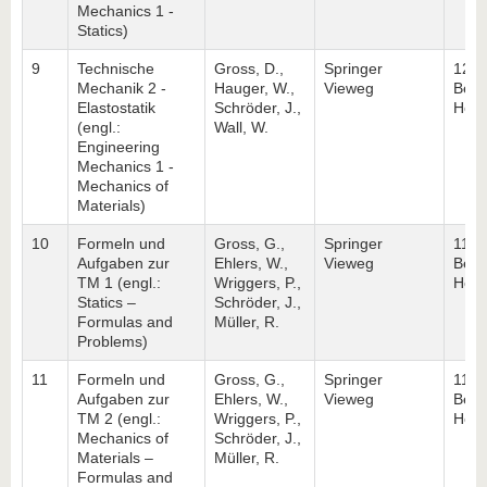
Mechanics 1 -
Statics)
9
Technische
Gross, D.,
Springer
12. 
Mechanik 2 -
Hauger, W.,
Vieweg
Berli
Elastostatik
Schröder, J.,
Heid
(engl.:
Wall, W.
Engineering
Mechanics 1 -
Mechanics of
Materials)
10
Formeln und
Gross, G.,
Springer
11. A
Aufgaben zur
Ehlers, W.,
Vieweg
Berli
TM 1 (engl.:
Wriggers, P.,
Heid
Statics –
Schröder, J.,
Formulas and
Müller, R.
Problems)
11
Formeln und
Gross, G.,
Springer
11. A
Aufgaben zur
Ehlers, W.,
Vieweg
Berli
TM 2 (engl.:
Wriggers, P.,
Heid
Mechanics of
Schröder, J.,
Materials –
Müller, R.
Formulas and