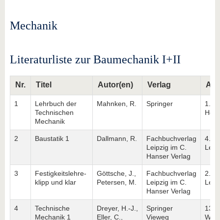
Mechanik
Literaturliste zur Baumechanik I+II
Nr.
Titel
Autor(en)
Verlag
Auf
1
Lehrbuch der
Mahnken, R.
Springer
1. Au
Technischen
Heid
Mechanik
2
Baustatik 1
Dallmann, R.
Fachbuchverlag
4. Au
Leipzig im C.
Leip
Hanser Verlag
3
Festigkeitslehre-
Göttsche, J.,
Fachbuchverlag
2. Au
klipp und klar
Petersen, M.
Leipzig im C.
Leip
Hanser Verlag
4
Technische
Dreyer, H.-J.,
Springer
13. 
Mechanik 1
Eller, C.,
Vieweg
Wies