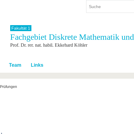
Fakultät 1
Fachgebiet Diskrete Mathematik und
ium
International
Weiterbildung
Prof. Dr. rer. nat. habil. Ekkehard Köhler
ienangebot
Internationales Profil
Weiterbildungsangebot
dem Studium
Aus dem Ausland an die BTU
Wissenschaftliche
Weiterbildung
tudium
Mit der BTU ins Ausland
Team
Links
Kontakt
 dem Studium
Für internationale
Studierende
Kontakt
Prüfungen