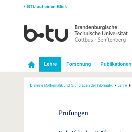
BTU auf einen Blick
Startseite
Universität
Forschung
Stud
Die BTU
Aktuelle Forschung
Stud
Struktur
Forschungsprofil
Vor 
Karriere & Engagement
Förderung
Im S
Lehre
Forschung
Publikationen
Partnerschaften &
Wissenschaftlicher
Nach
Strukturwandel
Nachwuchs
Diskrete Mathematik und Grundlagen der Informatik
Lehre
Prüfungen