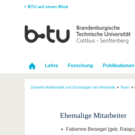
BTU auf einen Blick
Startseite
Universität
Forschung
Stud
Die BTU
Aktuelle Forschung
Stud
Struktur
Forschungsprofil
Vor 
Karriere & Engagement
Förderung
Im S
Lehre
Forschung
Publikationen
Partnerschaften &
Wissenschaftlicher
Nach
Strukturwandel
Nachwuchs
Diskrete Mathematik und Grundlagen der Informatik
Team
Ehemalige Mitarbeiter
Fabienne Beisegel (geb. Ratajcz