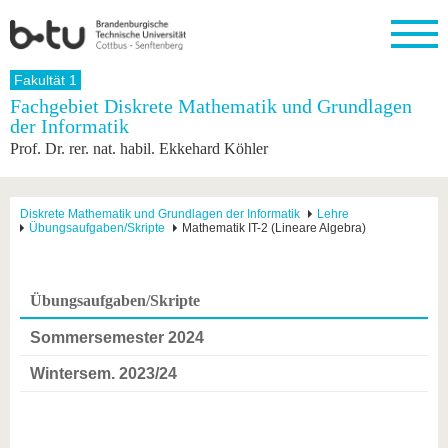
Startseite
Fakultät 1
Schließen
Fachgebiet Diskrete Mathematik und Grundlagen
der Informatik
Universität
Forschung
Studium
International
Weiterbildung
Transfer
Unileben
Prof. Dr. rer. nat. habil. Ekkehard Köhler
Die BTU
Aktuelle
Studienangebot
Internationales
Weiterbildungsangebote
Akademische
Unsere
Forschung
Profil
Fachkräfte
Werte
Struktur
Vor dem
Wissenschaftliche
Forschungsprofil
Studium
Aus dem
Weiterbildung
Wirtschafts-
Familie &
Diskrete Mathematik und Grundlagen der Informatik
Lehre
Karriere
Übungsaufgaben/Skripte
Mathematik IT-2 (Lineare Algebra)
Ausland
und
Dual
&
Förderung
Im
Kontakt
an die
Forschungskooperati
Career
Engagement
Studium
BTU
Wissenschaftlicher
Gründen
Sport &
Partnerschaften
Nachwuchs
Nach
Mit der
an der
Gesundhei
Übungsaufgaben/Skripte
&
dem
BTU ins
BTU
Strukturwandel
Studium
BTU &
Ausland
Sommersemester 2024
Innovative
Region
Für
Transferprojekte
erleben
Wintersem. 2023/24
internationale
Lernen
Studierende
Sie uns
Kontakt
kennen